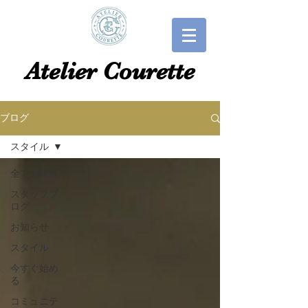
​​Atelier Courette​
ブログ
スタイル
全ての記事
スタッフブ
ログ
お知らせ
スタイル
今すぐ始め
る
コミュニテ