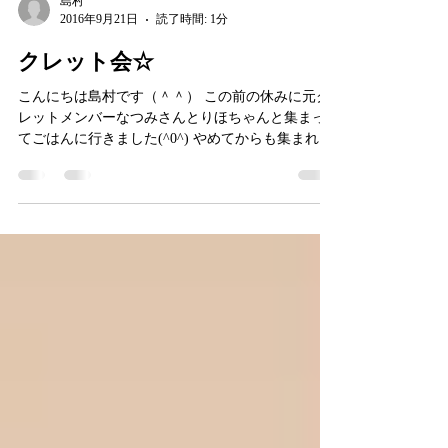
島村
2016年9月21日
読了時間: 1分
クレット会☆
こんにちは島村です（＾＾） この前の休みに元ク
レットメンバーなつみさんとりほちゃんと集まっ
てごはんに行きました(^0^) やめてからも集まれる
のはありがたいですね！ 懐かしい話もできて二人
とも元気そうでよかったです(^^)...