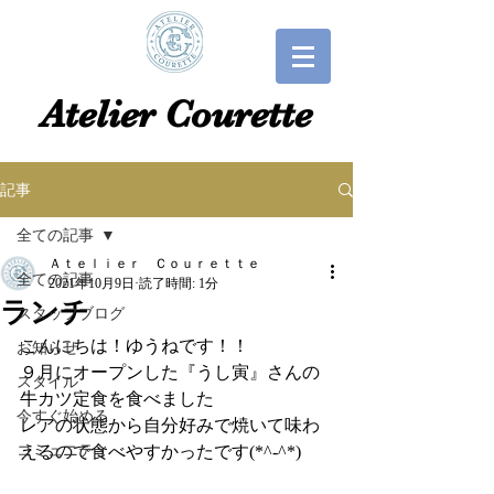
​​Atelier Courette​
記事
全ての記事
Ａｔｅｌｉｅｒ Ｃｏｕｒｅｔｔｅ
全ての記事
2021年10月9日
読了時間: 1分
ランチ
スタッフブログ
こんにちは！ゆうねです！！
お知らせ
９月にオープンした『うし寅』さんの
スタイル
牛カツ定食を食べました
今すぐ始める
レアの状態から自分好みで焼いて味わ
コミュニティ
えるので食べやすかったです(*^-^*)