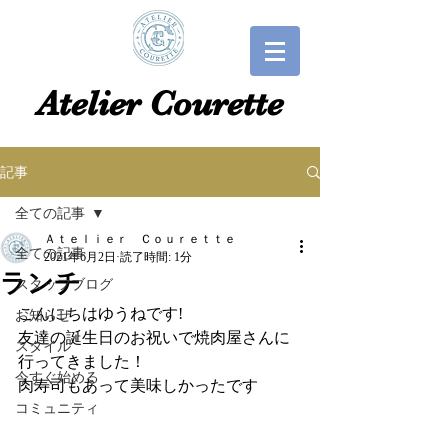
​​Atelier Courette​
記事
全ての記事
Ａｔｅｌｉｅｒ Ｃｏｕｒｅｔｔｅ
全ての記事
2021年6月2日
読了時間: 1分
ランチ
スタッフブログ
こんにちはゆうねです!
お知らせ
友達の誕生日のお祝いで焼肉屋さんに
スタイル
行ってきました！
今すぐ始める
肉寿司もあって美味しかったです
コミュニティ