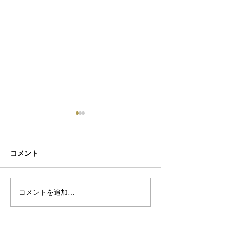
コメント
初ネイル
カフェ
コメントを追加…