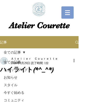
​​Atelier Courette​
記事
全ての記事
Ａｔｅｌｉｅｒ Ｃｏｕｒｅｔｔｅ
全ての記事
2020年8月29日
読了時間: 1分
ハイライト(*^_^*)
スタッフブログ
お知らせ
スタイル
今すぐ始める
コミュニティ