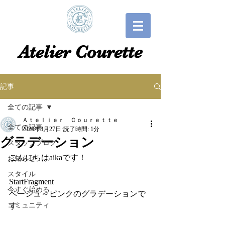
​​Atelier Courette​
記事
全ての記事
Ａｔｅｌｉｅｒ Ｃｏｕｒｅｔｔｅ
全ての記事
2020年8月27日
読了時間: 1分
グラデーション
スタッフブログ
こんにちはaikaです！
お知らせ
スタイル
StartFragment
今すぐ始める
ベージュ～ピンクのグラデーションで
コミュニティ
す