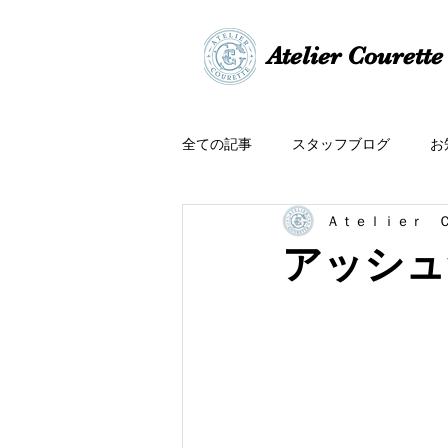
​​Atelier Courette​
全ての記事
スタッフブログ
お
Ａｔｅｌｉｅｒ 
アッシュ