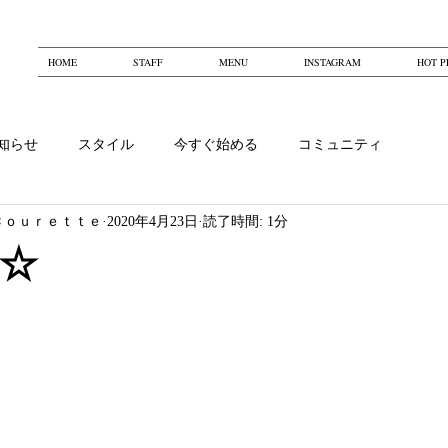
HOME
STAFF
MENU
INSTAGRAM
HOT P
知らせ
スタイル
今すぐ始める
コミュニティ
Ｃｏｕｒｅｔｔｅ
2020年4月23日
読了時間: 1分
☆