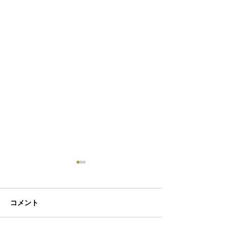
コメント
初ネイル
カフェ