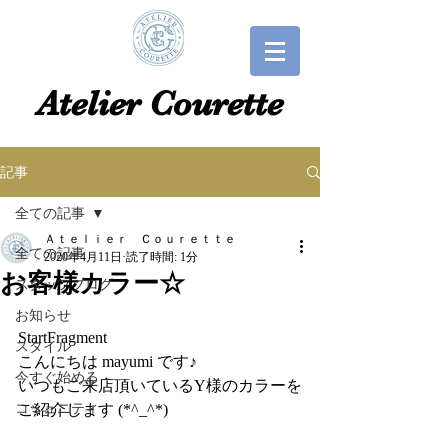
​​Atelier Courette​
記事
全ての記事
Ａｔｅｌｉｅｒ Ｃｏｕｒｅｔｔｅ
全ての記事
2020年4月11日
読了時間: 1分
お客様カラー☆
スタッフブログ
お知らせ
StartFragment
スタイル
こんにちは mayumi です♪
今すぐ始める
いつもご来店頂いているY様のカラーを
コミュニティ
ご紹介します (*^_^*)