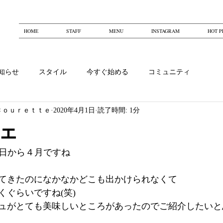
HOME
STAFF
MENU
INSTAGRAM
HOT P
知らせ
スタイル
今すぐ始める
コミュニティ
Ｃｏｕｒｅｔｔｅ
2020年4月1日
読了時間: 1分
ェ
)今日から４月ですね
てきたのになかなかどこも出かけられなくて
くぐらいですね(笑)
ュがとても美味しいところがあったのでご紹介したいと