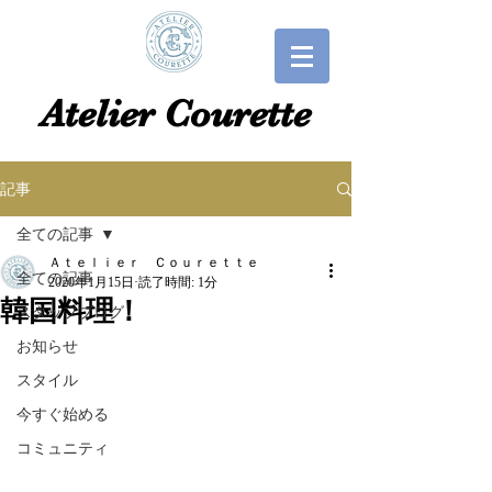
​​Atelier Courette​
記事
全ての記事
Ａｔｅｌｉｅｒ Ｃｏｕｒｅｔｔｅ
全ての記事
2020年1月15日
読了時間: 1分
韓国料理！
スタッフブログ
お知らせ
スタイル
今すぐ始める
コミュニティ