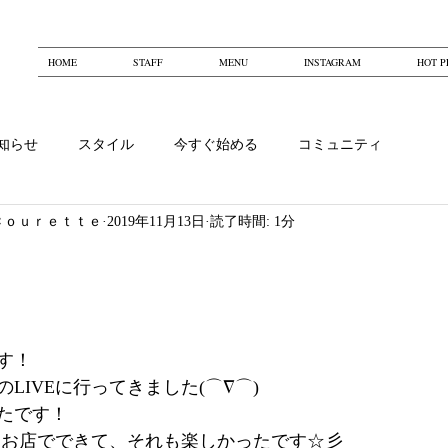
HOME
STAFF
MENU
INSTAGRAM
HOT P
知らせ
スタイル
今すぐ始める
コミュニティ
Ｃｏｕｒｅｔｔｅ
2019年11月13日
読了時間: 1分
す！
LIVEに行ってきました(⌒∇⌒)
たです！
話をお店でできて、それも楽しかったです☆彡