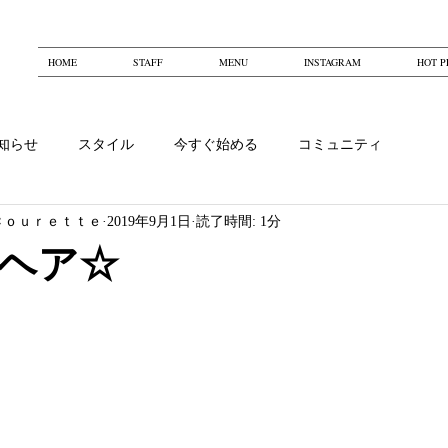
HOME
STAFF
MENU
INSTAGRAM
HOT P
知らせ
スタイル
今すぐ始める
コミュニティ
Ｃｏｕｒｅｔｔｅ
2019年9月1日
読了時間: 1分
ヘア☆