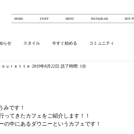
HOME
STAFF
MENU
INSTAGRAM
HOT P
知らせ
スタイル
今すぐ始める
コミュニティ
Ｃｏｕｒｅｔｔｅ
2019年8月22日
読了時間: 1分
)ゆうみです！
行ってきたカフェをご紹介します！！
ーの中にあるダウニーというカフェです！