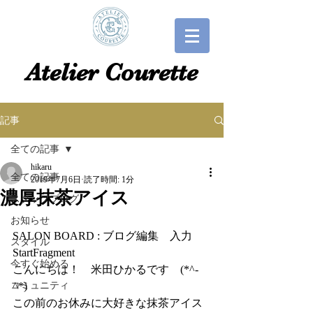
​​Atelier Courette​
記事
全ての記事
hikaru
全ての記事
2019年7月6日
読了時間: 1分
濃厚抹茶アイス
スタッフブログ
お知らせ
SALON BOARD : ブログ編集　入力
スタイル
StartFragment
今すぐ始める
こんにちは！　米田ひかるです　(*^-
コミュニティ
^*)
この前のお休みに大好きな抹茶アイス