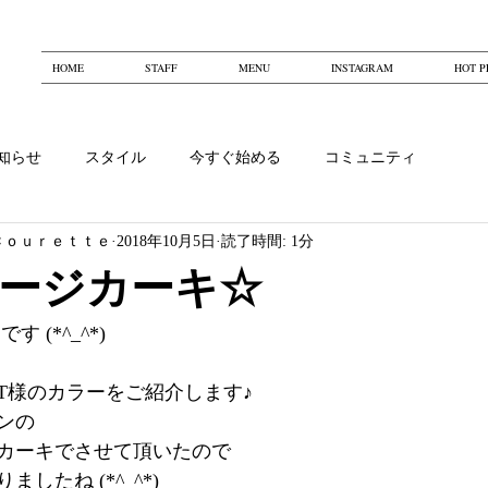
HOME
STAFF
MENU
INSTAGRAM
HOT P
知らせ
スタイル
今すぐ始める
コミュニティ
Ｃｏｕｒｅｔｔｅ
2018年10月5日
読了時間: 1分
ージカーキ☆
 (*^_^*)
T様のカラーをご紹介します♪
ンの
カーキでさせて頂いたので
したね (*^_^*)