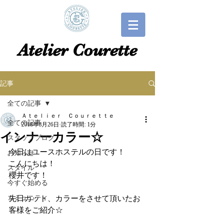
​​Atelier Courette​
記事
全ての記事
Ａｔｅｌｉｅｒ Ｃｏｕｒｅｔｔｅ
全ての記事
2018年8月26日
読了時間: 1分
インナーカラー☆
スタッフブログ
今日はユースホステルの日です！
お知らせ
こんにちは！
スタイル
櫻井です！
今すぐ始める
コミュニティ
先日カット、カラーをさせて頂いたお
客様をご紹介☆