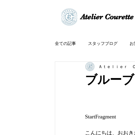
​​Atelier Courette​
全ての記事
スタッフブログ
お
Ａｔｅｌｉｅｒ 
ブルーブ
StartFragment
こんにちは、おおきた