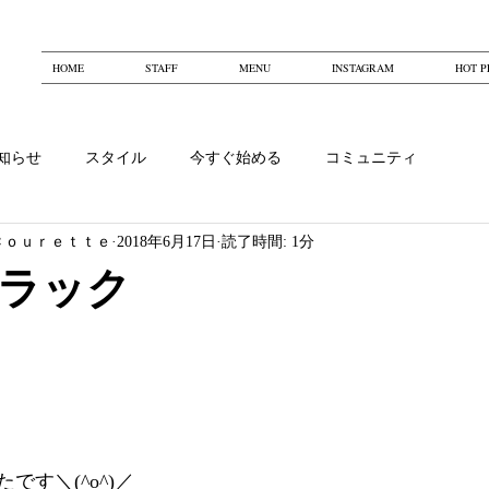
HOME
STAFF
MENU
INSTAGRAM
HOT P
知らせ
スタイル
今すぐ始める
コミュニティ
Ｃｏｕｒｅｔｔｅ
2018年6月17日
読了時間: 1分
ラック
です＼(^o^)／