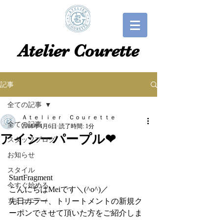
​​Atelier Courette​
記事
全ての記事
Ａｔｅｌｉｅｒ Ｃｏｕｒｅｔｔｅ
全ての記事
2018年4月6日
読了時間: 1分
アイシーパープル❤
スタッフブログ
お知らせ
スタイル
StartFragment
今すぐ始める
こんにちはMeiです＼(^o^)／
コミュニティ
先日カラー、トリートメントの新規ク
ーポンでさせて頂いた方をご紹介しま