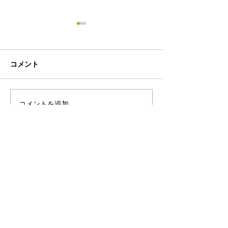
コメント
初ネイル
カフェ
コメントを追加…