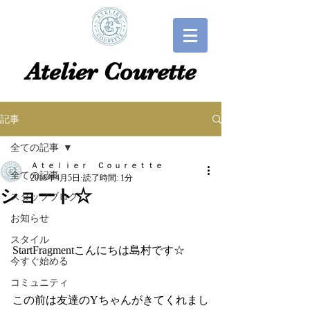
​​Atelier Courette​
記事
全ての記事
Ａｔｅｌｉｅｒ Ｃｏｕｒｅｔｔｅ
全ての記事
2018年4月5日
読了時間: 1分
ショート☆
スタッフブログ
お知らせ
スタイル
StartFragmentこんにちは島村です☆
今すぐ始める
コミュニティ
この前は友達のYちゃんがきてくれまし