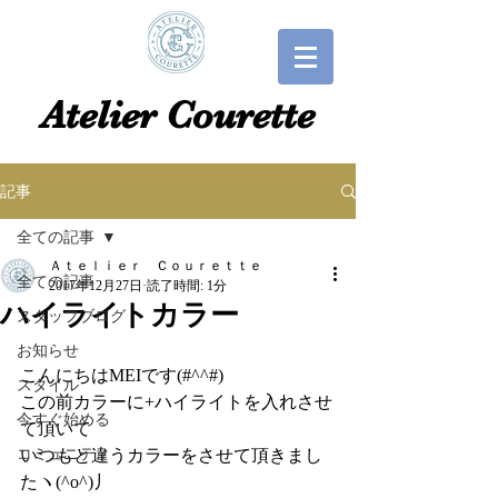
​​Atelier Courette​
記事
全ての記事
Ａｔｅｌｉｅｒ Ｃｏｕｒｅｔｔｅ
全ての記事
2017年12月27日
読了時間: 1分
ハイライトカラー
スタッフブログ
お知らせ
こんにちはMEIです(#^^#)
スタイル
この前カラーに+ハイライトを入れさせ
今すぐ始める
て頂いて
コミュニティ
いつもと違うカラーをさせて頂きまし
たヽ(^o^)丿