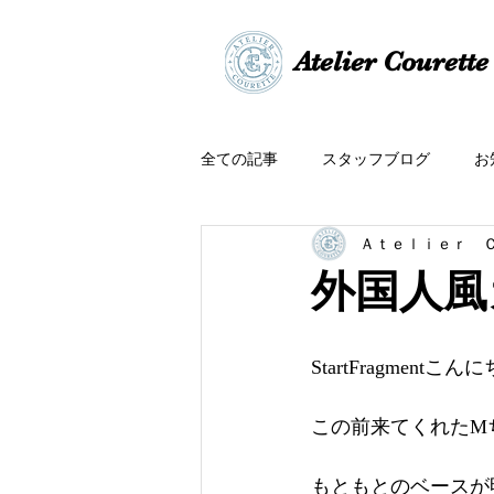
​​Atelier Courette​
全ての記事
スタッフブログ
お
Ａｔｅｌｉｅｒ 
外国人風
StartFragmentこんに
この前来てくれたM
もともとのベースが