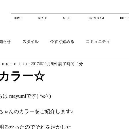
HOME
STAFF
MENU
INSTAGRAM
HOT P
知らせ
スタイル
今すぐ始める
コミュニティ
Ｃｏｕｒｅｔｔｅ
2017年11月9日
読了時間: 1分
カラー☆
ちは mayumiです( ^ω^ )
ちゃんのカラーをご紹介します♪
明るかったのでそれを活かした