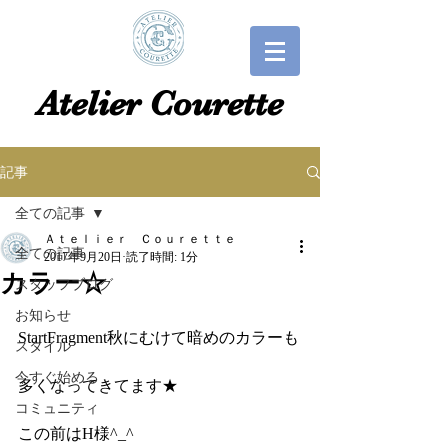
​​Atelier Courette​
記事
全ての記事
Ａｔｅｌｉｅｒ Ｃｏｕｒｅｔｔｅ
全ての記事
2017年9月20日
読了時間: 1分
カラー☆
スタッフブログ
お知らせ
StartFragment秋にむけて暗めのカラーも
スタイル
今すぐ始める
多くなってきてます★
コミュニティ
この前はH様^_^