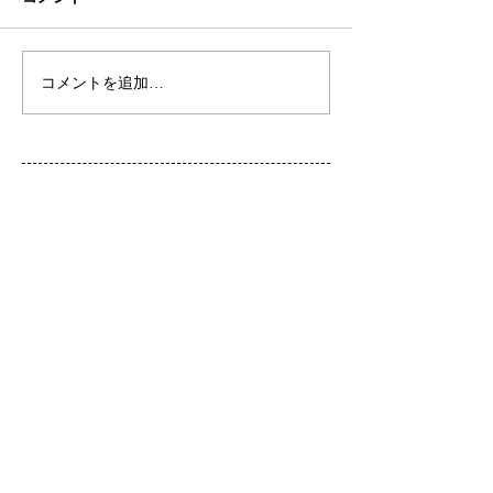
初ネイル
カフェ
コメントを追加…