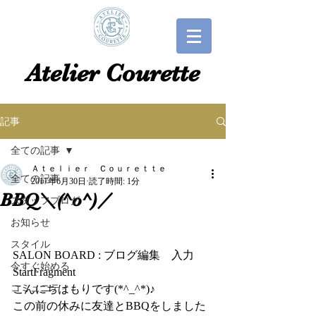
​​Atelier Courette​
記事
全ての記事
Ａｔｅｌｉｅｒ Ｃｏｕｒｅｔｔｅ
全ての記事
2017年6月30日
読了時間: 1分
BBQ＼(^o^)／
スタッフブログ
お知らせ
スタイル
SALON BOARD : ブログ編集　入力
今すぐ始める
StartFragment
コミュニティ
こんにちはもりです(*^_^*)♪
この前の休みに友達とBBQをしました