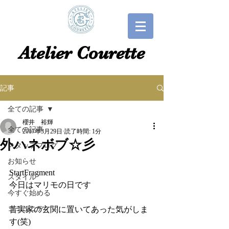
​​Atelier Courette​
記事
全ての記事
櫻井 裕輝
全ての記事
2017年3月29日
読了時間: 1分
外ハネボブ☆彡
スタッフブログ
お知らせ
StartFragment
スタイル
今日はマリモの日です
今すぐ始める
コミュニティ
昔実家の玄関に置いてあった気がしま
す(笑)