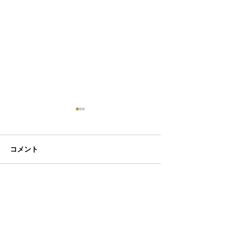
コメント
初ネイル
カフェ
コメントを追加…