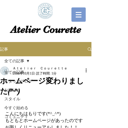
​​Atelier Courette​
記事
全ての記事
Ａｔｅｌｉｅｒ Ｃｏｕｒｅｔｔｅ
全ての記事
2016年10月1日
読了時間: 1分
ホームページ変わりまし
スタッフブログ
た(^^)
お知らせ
スタイル
今すぐ始める
こんにちはもりです(*^_^*)
コミュニティ
もともとホームページがあったのです
が新しくリニューアルしました！！