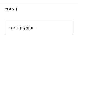
コメント
初ネイル
カフェ
コメントを追加…