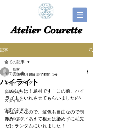
​​Atelier Courette​
記事
全ての記事
島村
全ての記事
2016年9月10日
読了時間: 1分
ハイライト
スタッフブログ
こんにちは！島村です！この前、ハイ
お知らせ
ライトをいれさせてもらいました(^^ゞ
スタイル
今すぐ始める
学生さんなので、髪色も自由なので制
コミュニティ
限がなく、あえて根元は染めずに毛先
だけランダムにいれました！