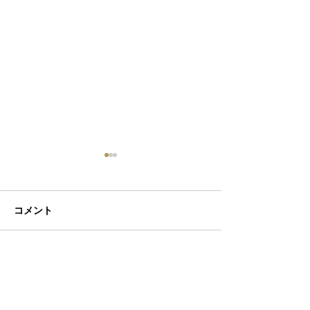
コメント
カット＼(^o^)／
ヘアカラー＼(^o
コメントを追加…