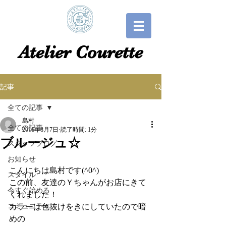
​​Atelier Courette​
記事
全ての記事
島村
全ての記事
2016年8月7日
読了時間: 1分
ブルージュ☆
スタッフブログ
お知らせ
こんにちは島村です(^0^)
スタイル
この前、友達のＹちゃんがお店にきて
今すぐ始める
くれました！
コミュニティ
カラーは色抜けをきにしていたので暗
めの