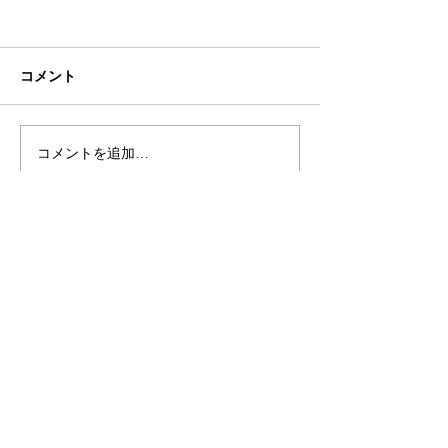
コメント
カット＼(^o^)／
ヘアカラー＼(^o
コメントを追加…