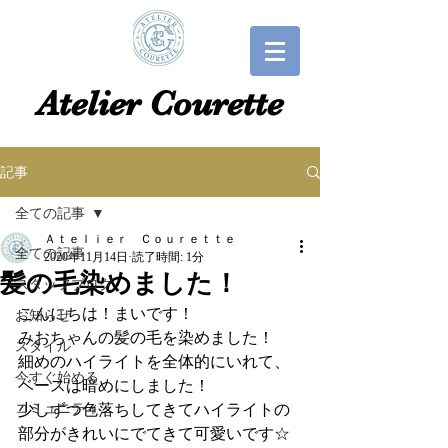
​​Atelier Courette​
記事
全ての記事
Ａｔｅｌｉｅｒ Ｃｏｕｒｅｔｔｅ
全ての記事
2020年11月14日
読了時間: 1分
髪の毛染めました！
スタッフブログ
こんにちは！まいです！
お知らせ
みおちゃんの髪の毛を染めました！
スタイル
細めのハイライトを全体的にいれて、
今すぐ始める
ベースは暗めにしました！
コミュニティ
少しずつ色落ちしてきてハイライトの
部分がきれいにでてきて可愛いです☆