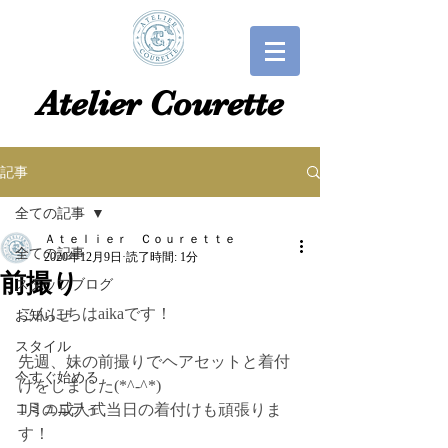
​​Atelier Courette​
記事
全ての記事
Ａｔｅｌｉｅｒ Ｃｏｕｒｅｔｔｅ
全ての記事
2020年12月9日
読了時間: 1分
前撮り
スタッフブログ
こんにちはaikaです！
お知らせ
スタイル
先週、妹の前撮りでヘアセットと着付
今すぐ始める
けをしました(*^-^*)
コミュニティ
1月の成人式当日の着付けも頑張りま
す！