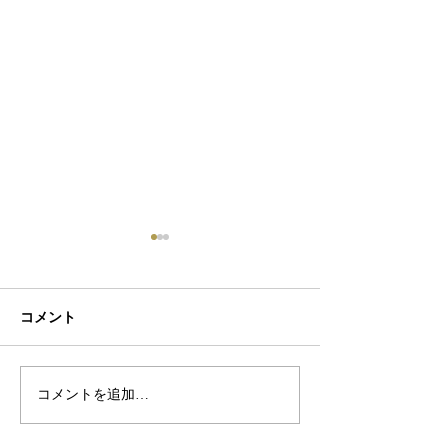
コメント
初ネイル
カフェ
コメントを追加…