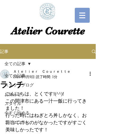
​​Atelier Courette​
記事
全ての記事
Ａｔｅｌｉｅｒ Ｃｏｕｒｅｔｔｅ
全ての記事
2021年9月9日
読了時間: 1分
ランチ
スタッフブログ
こんにちは、とくです!(^^)!
お知らせ
この間津市にある一汁一飯に行ってき
スタイル
ました！
今すぐ始める
行った時にはねぎとろ丼しかなく、お
コミュニティ
目当てのものがなかったですがすごく
美味しかったです！