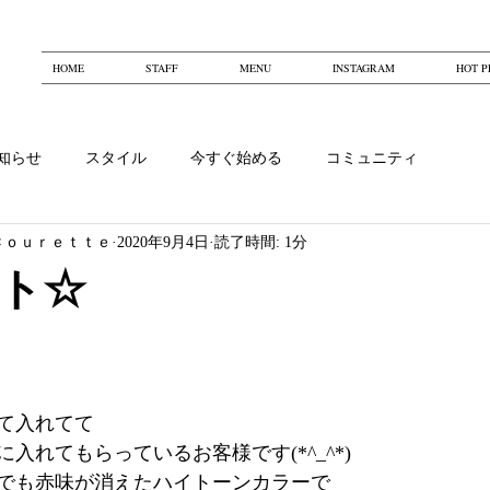
HOME
STAFF
MENU
INSTAGRAM
HOT P
知らせ
スタイル
今すぐ始める
コミュニティ
Ｃｏｕｒｅｔｔｅ
2020年9月4日
読了時間: 1分
ト☆
！
て入れてて
入れてもらっているお客様です(*^_^*)
でも赤味が消えたハイトーンカラーで