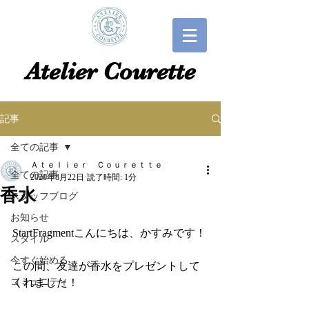
​​Atelier Courette​
記事
全ての記事
Ａｔｅｌｉｅｒ Ｃｏｕｒｅｔｔｅ
全ての記事
2020年8月22日
読了時間: 1分
香水
スタッフブログ
お知らせ
StartFragmentこんにちは、かすみです！
スタイル
今すぐ始める
この間、友達が香水をプレゼントして
コミュニティ
くれました！