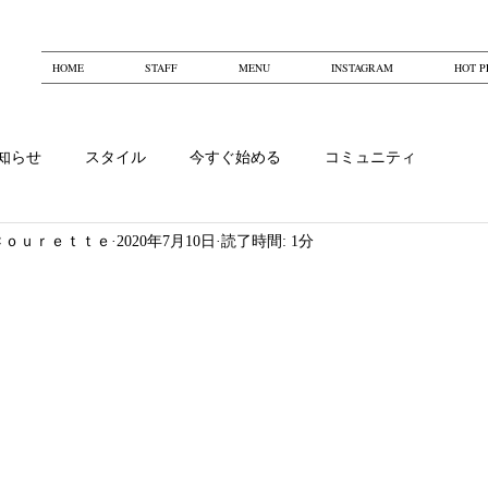
HOME
STAFF
MENU
INSTAGRAM
HOT P
知らせ
スタイル
今すぐ始める
コミュニティ
Ｃｏｕｒｅｔｔｅ
2020年7月10日
読了時間: 1分