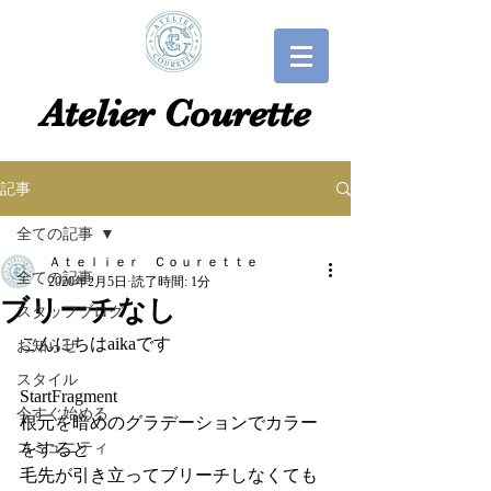
​​Atelier Courette​
記事
全ての記事
Ａｔｅｌｉｅｒ Ｃｏｕｒｅｔｔｅ
全ての記事
2020年2月5日
読了時間: 1分
ブリーチなし
スタッフブログ
こんにちはaikaです
お知らせ
スタイル
StartFragment
今すぐ始める
根元を暗めのグラデーションでカラー
コミュニティ
をすると
毛先が引き立ってブリーチしなくても