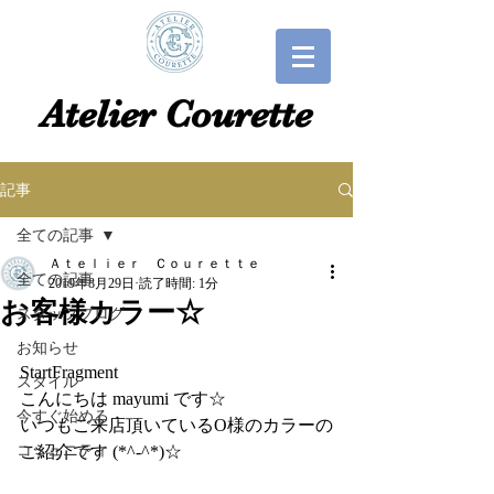
​​Atelier Courette​
記事
全ての記事
Ａｔｅｌｉｅｒ Ｃｏｕｒｅｔｔｅ
全ての記事
2019年8月29日
読了時間: 1分
お客様カラー☆
スタッフブログ
お知らせ
StartFragment
スタイル
こんにちは mayumi です☆
今すぐ始める
いつもご来店頂いているO様のカラーの
コミュニティ
ご紹介です (*^-^*)☆