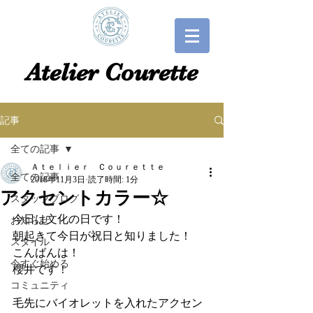
​​Atelier Courette​
記事
全ての記事
Ａｔｅｌｉｅｒ Ｃｏｕｒｅｔｔｅ
全ての記事
2018年11月3日
読了時間: 1分
アクセントカラー☆
スタッフブログ
今日は文化の日です！
お知らせ
朝起きて今日が祝日と知りました！
スタイル
こんばんは！
今すぐ始める
櫻井です！
コミュニティ
毛先にバイオレットを入れたアクセン