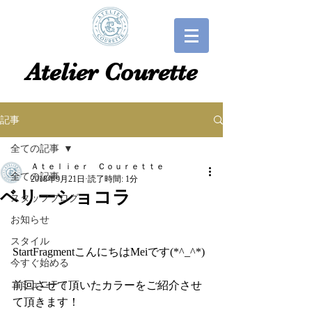
​​Atelier Courette​
記事
全ての記事
Ａｔｅｌｉｅｒ Ｃｏｕｒｅｔｔｅ
全ての記事
2018年9月21日
読了時間: 1分
ベリーショコラ
スタッフブログ
お知らせ
スタイル
StartFragmentこんにちはMeiです(*^_^*)
今すぐ始める
コミュニティ
前回させて頂いたカラーをご紹介させ
て頂きます！