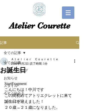
​​Atelier Courette​
記事
全ての記事
Ａｔｅｌｉｅｒ Ｃｏｕｒｅｔｔｅ
全ての記事
2018年9月2日
読了時間: 1分
お誕生日
スタッフブログ
お知らせ
StartFragment
スタイル
こんにちは！中川です
今すぐ始める
この間初めてアトリエクレットに来て
コミュニティ
誕生日を迎えました！
２０歳→２１歳になりました。