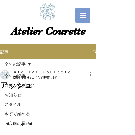
​​Atelier Courette​
記事
全ての記事
Ａｔｅｌｉｅｒ Ｃｏｕｒｅｔｔｅ
全ての記事
2018年8月9日
読了時間: 1分
アッシュ
スタッフブログ
お知らせ
スタイル
今すぐ始める
コミュニティ
StartFragment