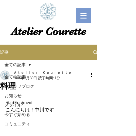
​​Atelier Courette​
記事
全ての記事
Ａｔｅｌｉｅｒ Ｃｏｕｒｅｔｔｅ
全ての記事
2018年6月30日
読了時間: 1分
料理
スタッフブログ
お知らせ
StartFragment
スタイル
こんにちは！中川です
今すぐ始める
コミュニティ