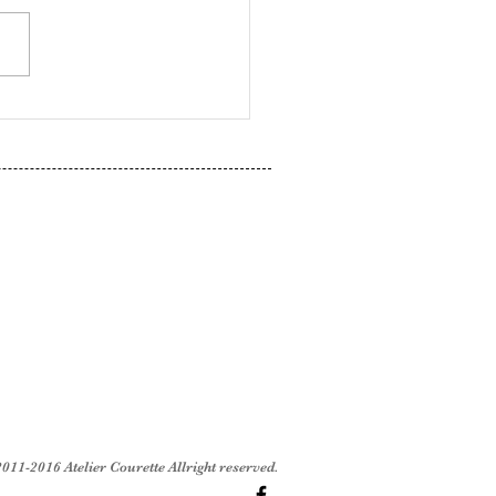
ェ
011-2016 Atelier Courette Allright reserved.