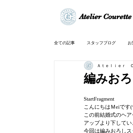
​​Atelier Courette​
全ての記事
スタッフブログ
お
Ａｔｅｌｉｅｒ 
編みおろ
StartFragment
こんにちはＭeiです(*^
この前結婚式のヘア
アップより下してい
今回は編みおろしス