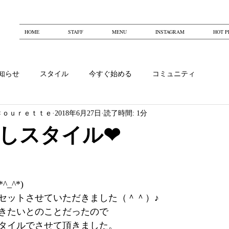
HOME
STAFF
MENU
INSTAGRAM
HOT P
知らせ
スタイル
今すぐ始める
コミュニティ
Ｃｏｕｒｅｔｔｅ
2018年6月27日
読了時間: 1分
しスタイル❤
_^*)
セットさせていただきました（＾＾）♪
きたいとのことだったので
タイルでさせて頂きました。