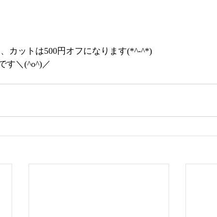
、カットは500円オフになります(*^-^*)
＼(^o^)／