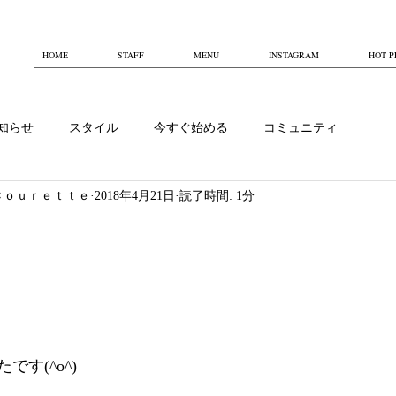
HOME
STAFF
MENU
INSTAGRAM
HOT P
知らせ
スタイル
今すぐ始める
コミュニティ
Ｃｏｕｒｅｔｔｅ
2018年4月21日
読了時間: 1分
す(^o^)