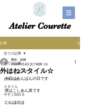
​​Atelier Courette​
記事
全ての記事
櫻井 裕輝
全ての記事
2018年4月4日
読了時間: 1分
外はねスタイル☆
スタッフブログ
今日はあんぱんの日です
お知らせ
スタイル
僕はこしあん派です
今すぐ始める
コミュニティ
こんばんは