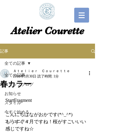
​​Atelier Courette​
記事
全ての記事
Ａｔｅｌｉｅｒ Ｃｏｕｒｅｔｔｅ
全ての記事
2018年3月30日
読了時間: 1分
春カラー
スタッフブログ
お知らせ
StartFragment
スタイル
今すぐ始める
こんにちはながおかです(*^_^*)
コミュニティ
もうすぐ４月ですね！桜がすごいいい
感じですね☆