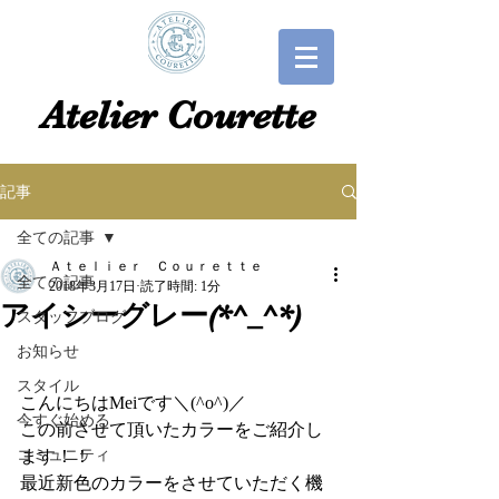
​​Atelier Courette​
記事
全ての記事
Ａｔｅｌｉｅｒ Ｃｏｕｒｅｔｔｅ
全ての記事
2018年3月17日
読了時間: 1分
アイシーグレー(*^_^*)
スタッフブログ
お知らせ
スタイル
こんにちはMeiです＼(^o^)／
今すぐ始める
この前させて頂いたカラーをご紹介し
コミュニティ
ます！！
最近新色のカラーをさせていただく機