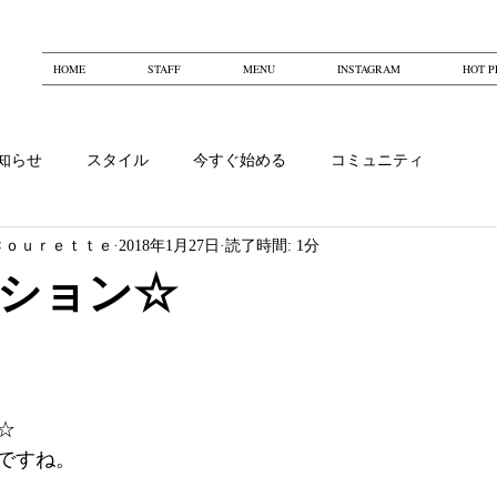
HOME
STAFF
MENU
INSTAGRAM
HOT P
知らせ
スタイル
今すぐ始める
コミュニティ
Ｃｏｕｒｅｔｔｅ
2018年1月27日
読了時間: 1分
ション☆
☆
ですね。