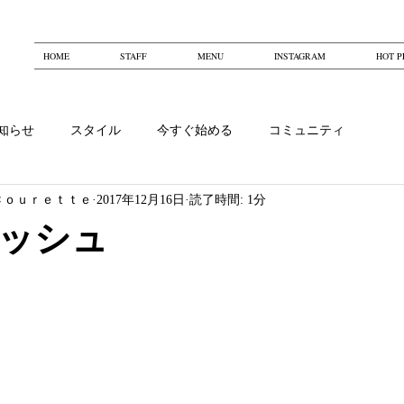
HOME
STAFF
MENU
INSTAGRAM
HOT P
知らせ
スタイル
今すぐ始める
コミュニティ
Ｃｏｕｒｅｔｔｅ
2017年12月16日
読了時間: 1分
ッシュ