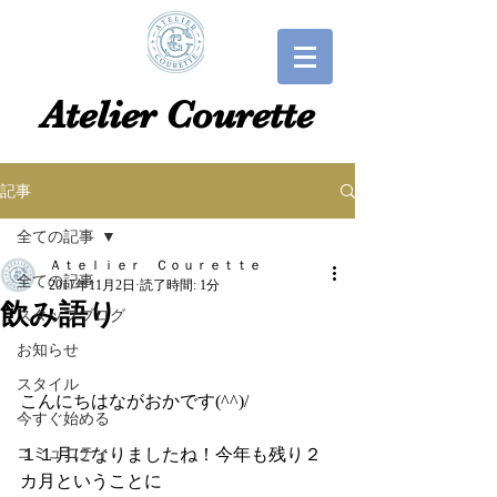
​​Atelier Courette​
記事
全ての記事
Ａｔｅｌｉｅｒ Ｃｏｕｒｅｔｔｅ
全ての記事
2017年11月2日
読了時間: 1分
飲み語り
スタッフブログ
お知らせ
スタイル
こんにちはながおかです(^^)/
今すぐ始める
コミュニティ
１１月になりましたね！今年も残り２
カ月ということに