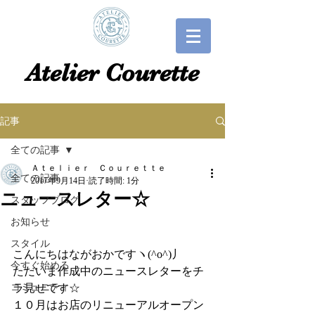
​​Atelier Courette​
記事
全ての記事
Ａｔｅｌｉｅｒ Ｃｏｕｒｅｔｔｅ
全ての記事
2017年9月14日
読了時間: 1分
ニュースレター☆
スタッフブログ
お知らせ
スタイル
こんにちはながおかですヽ(^o^)丿
今すぐ始める
ただいま作成中のニュースレターをチ
コミュニティ
ラ見せです☆
１０月はお店のリニューアルオープン