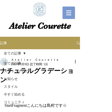
​​Atelier Courette​
記事
全ての記事
Ａｔｅｌｉｅｒ Ｃｏｕｒｅｔｔｅ
全ての記事
2017年9月9日
読了時間: 1分
ナチュラルグラデーショ
スタッフブログ
ン
お知らせ
スタイル
今すぐ始める
コミュニティ
StartFragmentこんにちは島村です☆