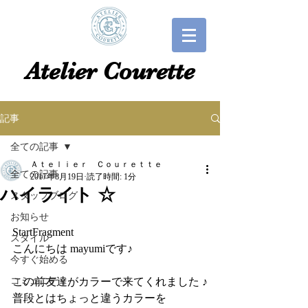
​​Atelier Courette​
記事
全ての記事
Ａｔｅｌｉｅｒ Ｃｏｕｒｅｔｔｅ
全ての記事
2017年8月19日
読了時間: 1分
ハイライト ☆
スタッフブログ
お知らせ
StartFragment
スタイル
こんにちは mayumiです♪
今すぐ始める
コミュニティ
この前友達がカラーで来てくれました ♪
普段とはちょっと違うカラーを